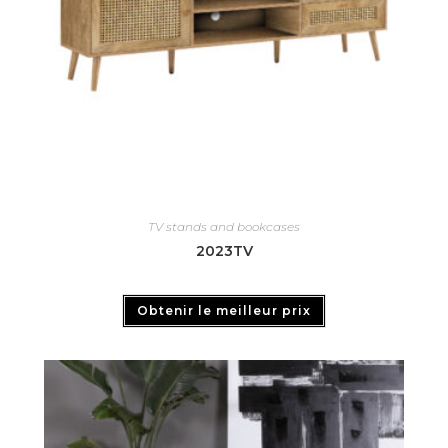
TV stands and bookcases
2023TV
Obtenir le meilleur prix