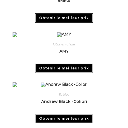
AMISK
Obtenir le meilleur prix
kitchen chair
AMY
Obtenir le meilleur prix
Tables
Andrew Black -Colibri
Obtenir le meilleur prix