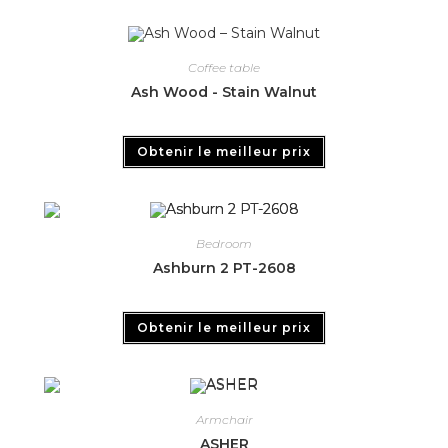
Coffee table
Ash Wood - Stain Walnut
Obtenir le meilleur prix
Bedroom
Ashburn 2 PT-2608
Obtenir le meilleur prix
Armchair
ASHER