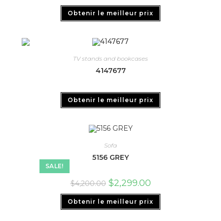
Obtenir le meilleur prix
TV stands and bookcases
4147677
Obtenir le meilleur prix
Sofa
5156 GREY
SALE!
$
2,299.00
$
4,200.00
Obtenir le meilleur prix