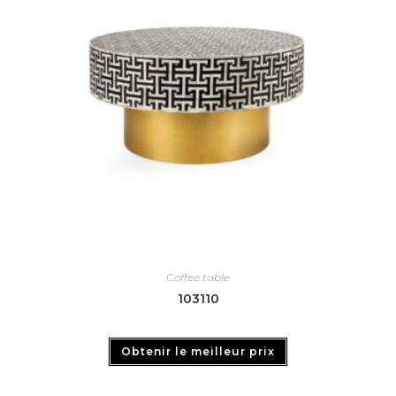
Coffee table
103110
Obtenir le meilleur prix