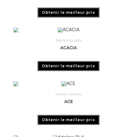
Obtenir le meilleur prix
Reclining sofa
ACACIA
Obtenir le meilleur prix
Home cinema
ACE
Obtenir le meilleur prix