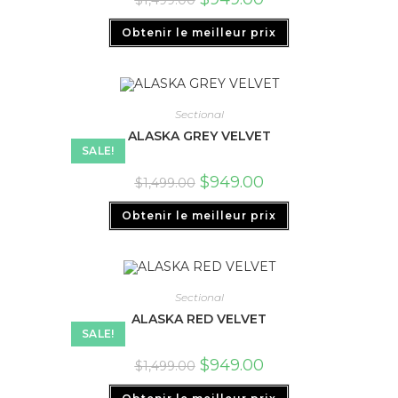
Obtenir le meilleur prix
Sectional
ALASKA GREY VELVET
SALE!
$
949.00
$
1,499.00
Obtenir le meilleur prix
Sectional
ALASKA RED VELVET
SALE!
$
949.00
$
1,499.00