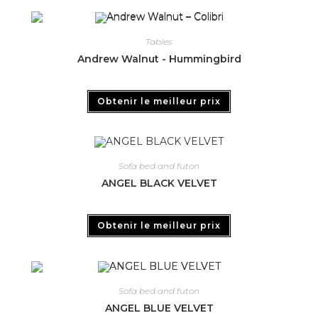
Tables
Andrew Walnut - Hummingbird
Obtenir le meilleur prix
Sofa bed and futon
ANGEL BLACK VELVET
Obtenir le meilleur prix
Sofa bed and futon
ANGEL BLUE VELVET