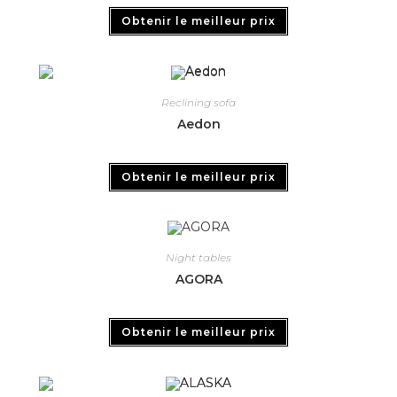
Obtenir le meilleur prix
Reclining sofa
Aedon
Obtenir le meilleur prix
Night tables
AGORA
Obtenir le meilleur prix