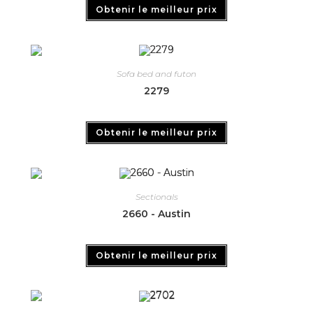
Obtenir le meilleur prix
Sofa bed and futon
2279
Obtenir le meilleur prix
Sectionals
2660 - Austin
Obtenir le meilleur prix