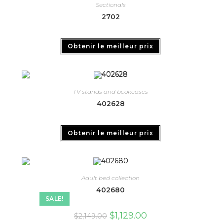
Sectionals
2702
Obtenir le meilleur prix
TV stands and bookcases
402628
Obtenir le meilleur prix
Adult bed collection
402680
SALE!
$
1,129.00
$
2,149.00