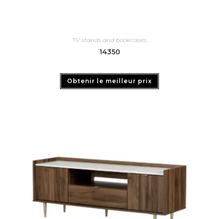
TV stands and bookcases
14350
Obtenir le meilleur prix