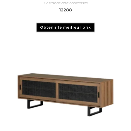
TV stands and bookcases
12288
Obtenir le meilleur prix