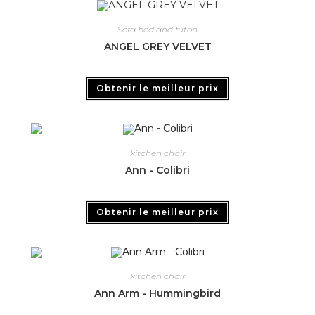
Sofa bed and futon
ANGEL GREY VELVET
Obtenir le meilleur prix
kitchen chair
Ann - Colibri
Obtenir le meilleur prix
kitchen chair
Ann Arm - Hummingbird