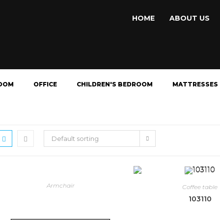
HOME
ABOUT US
OOM
OFFICE
CHILDREN'S BEDROOM
MATTRESSES
Default sorting
Armchair
Coffee table
103110