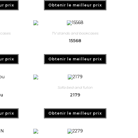
ur prix
Obtenir le meilleur prix
kcases
TV stands and bookcases
15568
ur prix
Obtenir le meilleur prix
Sofa bed and futon
bu
2179
ur prix
Obtenir le meilleur prix