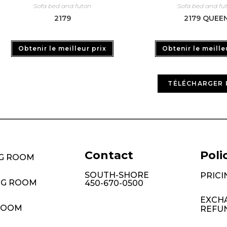
Sofa bed and futon
Sofa bed and fu
2179
2179 QUEE
Obtenir le meilleur prix
Obtenir le meille
TÉLÉCHARGER 
Contact
Poli
NG ROOM
SOUTH-SHORE
PRICI
NG ROOM
450-670-0500
EXCH
ROOM
REFU