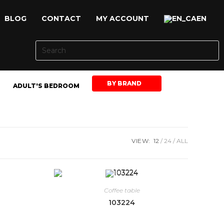
BLOG
CONTACT
MY ACCOUNT
EN
BY BRAND
ADULT'S BEDROOM
VIEW:
12
24
ALL
Coffee table
103224