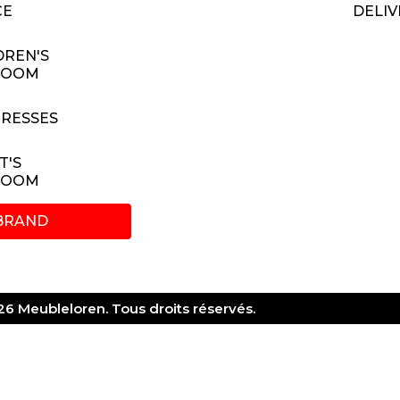
CE
DELIV
DREN'S
ROOM
RESSES
T'S
ROOM
BRAND
6 Meubleloren. Tous droits réservés.