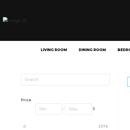
LIVING ROOM
DINING ROOM
BEDR
Price
-
$
0
3379