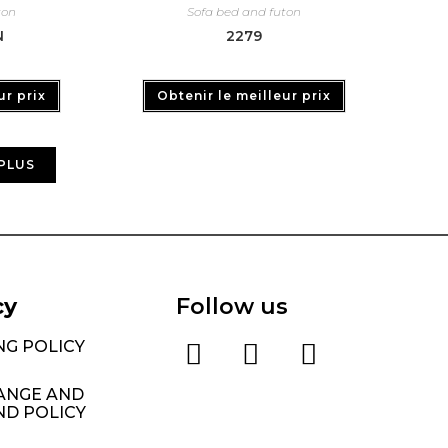
ton
Sofa bed and futon
N
2279
ur prix
Obtenir le meilleur prix
PLUS
cy
Follow us
NG POLICY
ANGE AND
ND POLICY