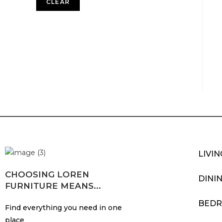
CLEAR
LIVI
CHOOSING LOREN
DINI
FURNITURE MEANS...
BED
Find everything you need in one
place