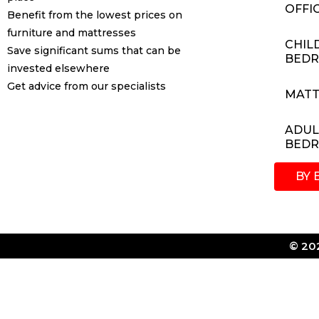
OFFI
Benefit from the lowest prices on
furniture and mattresses
CHIL
Save significant sums that can be
BED
invested elsewhere
Get advice from our specialists
MATT
ADUL
BED
BY 
© 202