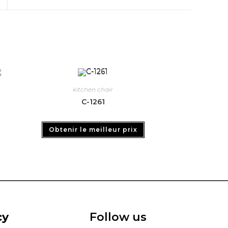
kitchen chair
C-1261
Obtenir le meilleur prix
cy
Follow us