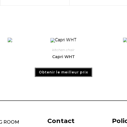
kitchen chair
Capri WHT
Obtenir le meilleur prix
Contact
Poli
NG ROOM