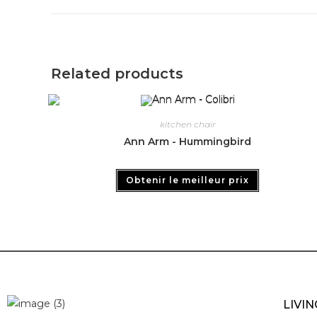
Related products
kitchen chair
Ann Arm - Hummingbird
Obtenir le meilleur prix
LIVI