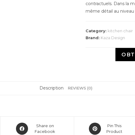
contractuels. Dans la m
même détail au niveau 
Category:
kitchen chair
Brand:
Kaza Design
OBT
Description
REVIEWS (0)
Share on
Pin This
Facebook
Product