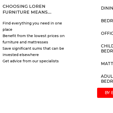
CHOOSING LOREN
DINI
FURNITURE MEANS...
BED
Find everything you need in one
place
OFFI
Benefit from the lowest prices on
furniture and mattresses
CHIL
Save significant sums that can be
BED
invested elsewhere
Get advice from our specialists
MATT
ADUL
BED
BY 