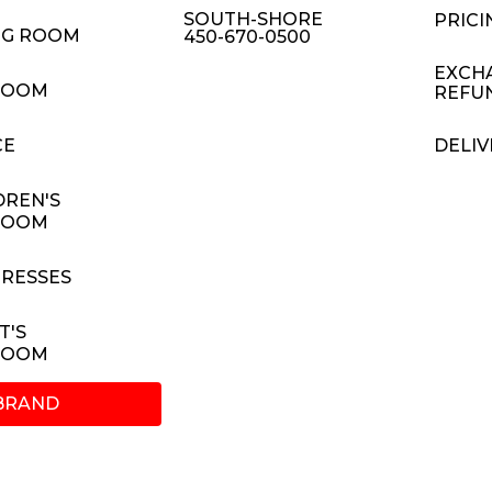
SOUTH-SHORE
PRICI
NG ROOM
450-670-0500
EXCH
ROOM
REFU
CE
DELIV
DREN'S
ROOM
RESSES
T'S
ROOM
BRAND