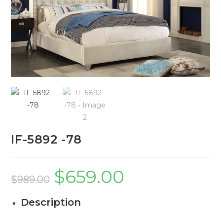
IF-5892 -78
$
659.00
$
989.00
Description