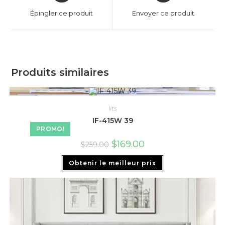
Épingler ce produit
Envoyer ce produit
Produits similaires
lits
IF-415W 39
PROMO!
$
169.00
$
259.00
Obtenir le meilleur prix