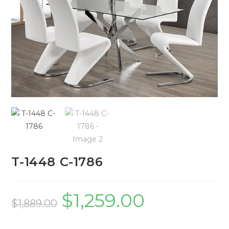
T-1448 C-1786
$
1,259.00
$
1,889.00