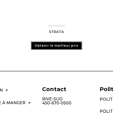
Sectionnels
STRATA
Obtenir le meilleur prix
Contact
Poli
N
RIVE-SUD
POLIT
E À MANGER
450-670-0500
POLI