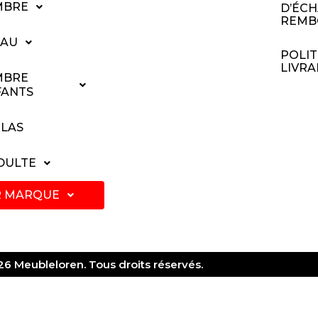
MBRE
D’ÉCH
REMB
EAU
POLIT
LIVRA
MBRE
FANTS
LAS
ADULTE
R MARQUE
6 Meubleloren. Tous droits réservés.