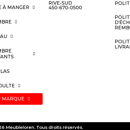
RIVE-SUD
POLIT
E À MANGER
450-670-0500
POLI
MBRE
D’ÉCH
REMB
EAU
POLIT
LIVRA
MBRE
FANTS
LAS
ADULTE
R MARQUE
6 Meubleloren. Tous droits réservés.