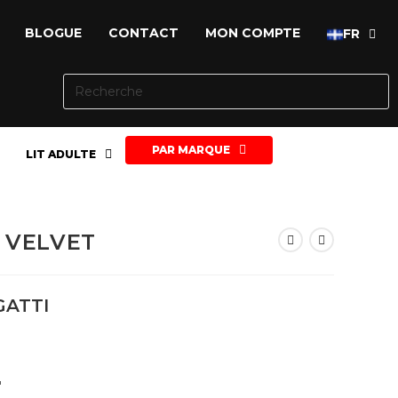
BLOGUE
CONTACT
MON COMPTE
FR
PAR MARQUE
LIT ADULTE
K VELVET
GATTI
″