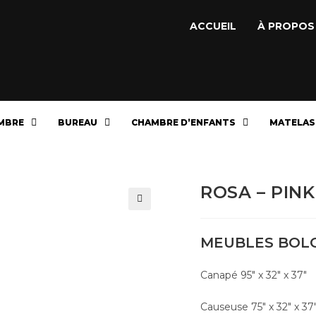
ACCUEIL
À PROPOS
MBRE
BUREAU
CHAMBRE D’ENFANTS
MATELAS
ROSA – PIN
🔍
MEUBLES BOL
Canapé 95″ x 32″ x 37″
Causeuse 75″ x 32″ x 37