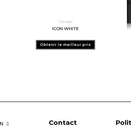
Canapé
ICON WHITE
Obtenir le meilleur prix
Contact
Poli
N