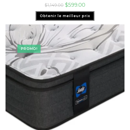
$
599.00
$
1,149.00
Obtenir le meilleur prix
PROMO!