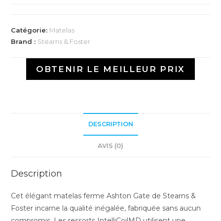
Catégorie:
Matelas
Brand :
Stearns & Foster
OBTENIR LE MEILLEUR PRIX
DESCRIPTION
AVIS (0)
Description
Cet élégant matelas ferme Ashton Gate de Stearns &
Foster incarne la qualité inégalée, fabriquée sans aucun
compromis. Les ressorts IntelliCoilMD utilisent une