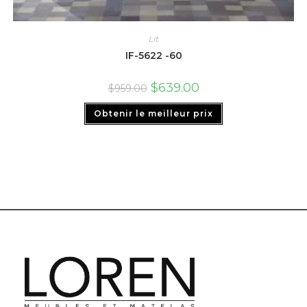
Lit
IF-5622 -60
$
639.00
$
959.00
Obtenir le meilleur prix