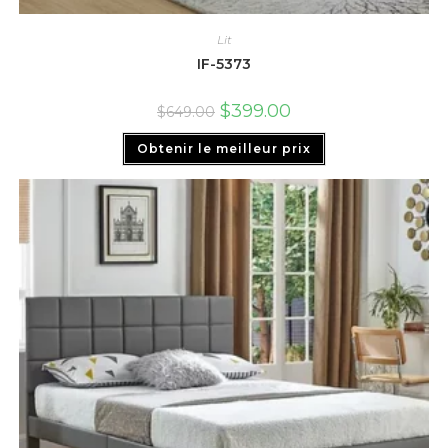
Lit
IF-5373
$
399.00
$
649.00
Obtenir le meilleur prix