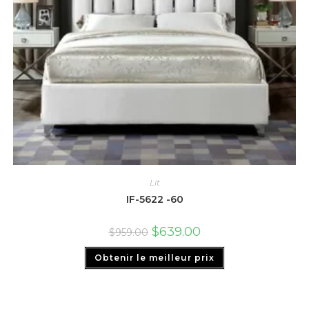
Lit
IF-5622 -60
$
639.00
$
959.00
Obtenir le meilleur prix