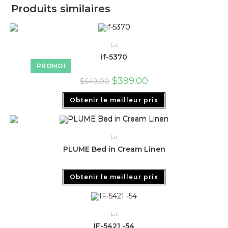
Produits similaires
Lit
if-5370
PROMO!
$
399.00
$
649.00
Obtenir le meilleur prix
Lit
PLUME Bed in Cream Linen
Obtenir le meilleur prix
Lit
IF-5421 -54