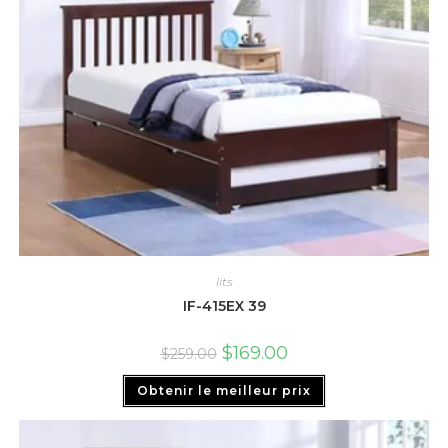
lits
IF-415EX 39
$
169.00
$
259.00
Obtenir le meilleur prix