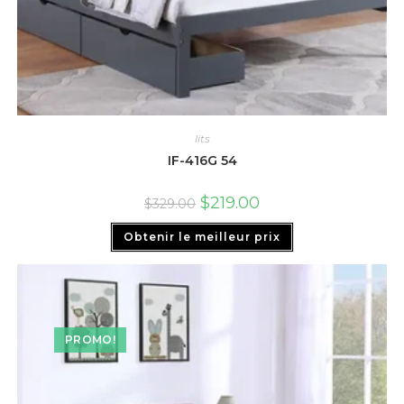
lits
IF-416G 54
$
219.00
$
329.00
Obtenir le meilleur prix
PROMO!