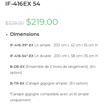
IF-416EX 54
$
219.00
$
329.00
Dimensions
IF-416-39″-EX
Lit simple 200 cm L 42 cm l 35 cm H
IF-416-54″-EX
Lit double 200 cm L 58 cm l 35 cm H
B-DR-EX
(Ensemble de 2 tiroirs de rangement) (En
option)
B-TR-EX
(Canapé gigogne simple) (En option)
*Canapé gigogne compatible avec un lit simple
uniquement.