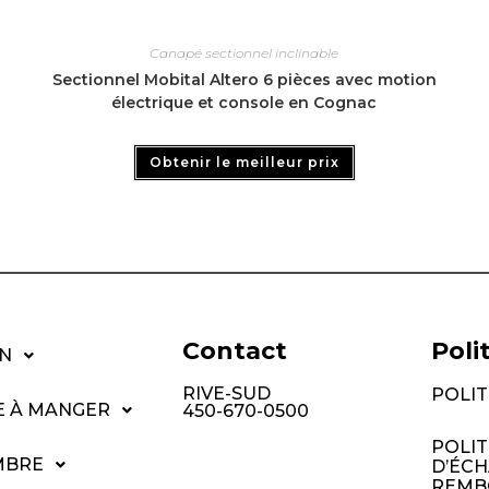
Canapé sectionnel inclinable
Sectionnel Mobital Altero 6 pièces avec motion
électrique et console en Cognac
Obtenir le meilleur prix
Contact
Poli
N
RIVE-SUD
POLIT
E À MANGER
450-670-0500
POLI
MBRE
D’ÉCH
REMB