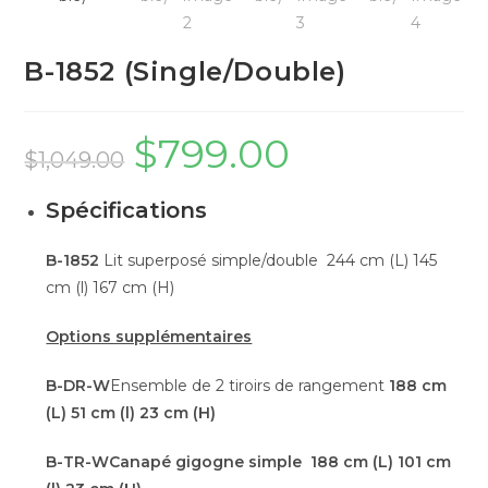
B-1852 (Single/Double)
$
799.00
$
1,049.00
Spécifications
B-1852
Lit superposé simple/double 244 cm (L) 145
cm (l) 167 cm (H)
Options supplémentaires
B-DR-W
Ensemble de 2 tiroirs de rangement
188 cm
(L) 51 cm (l) 23 cm (H)
B-TR-W
Canapé gigogne simple 188 cm (L) 101 cm