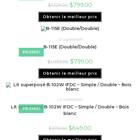
$
799.00
$
1,129.00
Obtenir le meilleur prix
Lit superposé
B-115E (Double/Double)
PROMO!
$
799.00
$
1,039.00
Obtenir le meilleur prix
Lit superposé
Lit superposé B‑102W IFDC – Simple / Double – Bois
PROMO!
blanc
$
649.00
$
979.00
Obtenir le meilleur prix