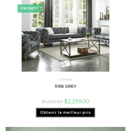
PROMO!
Canapé
5156 GREY
$
2,299.00
$
4,200.00
Obtenir le meilleur prix