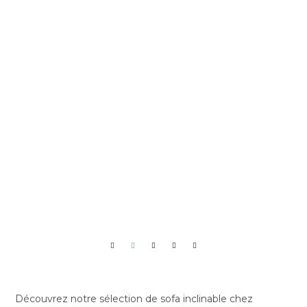
WE MATCH
ANY PRICES
LESS 10%
TO 40%
Découvrez notre sélection de sofa inclinable chez