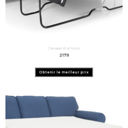
Canapé-lit et futon
2179
Obtenir le meilleur prix