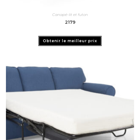
Canapé-lit et futon
2179
Obtenir le meilleur prix